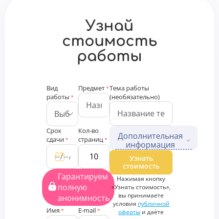
Узнай
стоимость
работы
Вид
Предмет
Тема работы
*
работы
(необязательно)
*
Срок
Кол-во
Дополнительная
сдачи
страниц
*
*
информация
Дополнительные файлы
Узнать
стоимость
Загрузить
Гарантируем
Нажимая кнопку
файлы
полную
«Узнать стоимость»,
Дополнительная
вы принимаете
анонимность
информация
условия
публичной
Имя
E-mail
*
*
оферты
и даёте