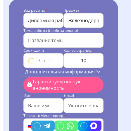
Вид работы
Предмет
*
*
Дипломная работа
Тема работы (необязательно)
Срок сдачи
Кол-во страниц
*
*
Дополнительная информация
Гарантируем полную
анонимность
Имя
E-mail
*
*
Телефон/Мессенджер
*