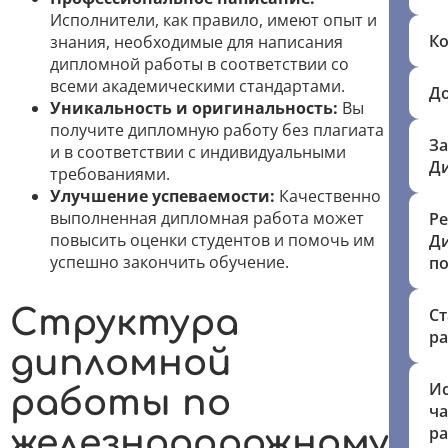
Исполнители, как правило, имеют опыт и
Ко
знания, необходимые для написания
дипломной работы в соответствии со
всеми академическими стандартами.
До
Уникальность и оригинальность:
Вы
получите дипломную работу без плагиата
За
и в соответствии с индивидуальными
Д
требованиями.
Улучшение успеваемости:
Качественно
выполненная дипломная работа может
Ре
повысить оценки студентов и помочь им
Д
успешно закончить обучение.
по
Структура
Ст
ра
дипломной
Ис
работы по
ч
ра
железнодорожному