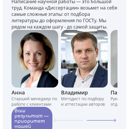
Написание научной работы — это большой
труд. Команда «Диссертации» возьмет на себя
самые сложные этапы: от подбора
литературы до оформления по ГОСТу. Мы
рядом на каждом шагу - до самой защиты.
Анна
Владимир
Павел
Старший менеджер по
Методист по подбору
Руководи
работе с клиентами
и аттестации авторов
отдела
Ваш
результат —
приоритет
нашей