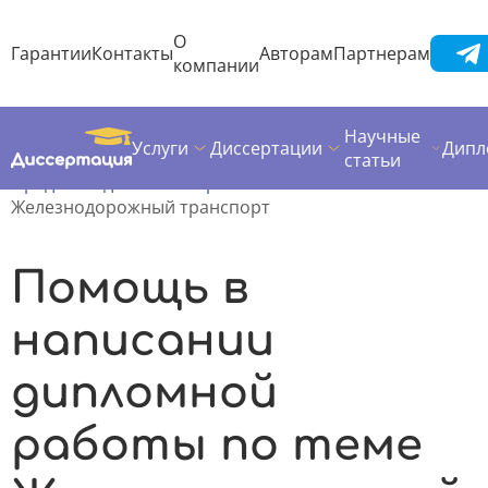
О
Гарантии
Контакты
Авторам
Партнерам
компании
Научные
Услуги
Диссертации
Дипл
Диссертация
Дипломная работа
статьи
Предметы дипломных работ
Железнодорожный транспорт
Помощь в
написании
дипломной
работы по теме