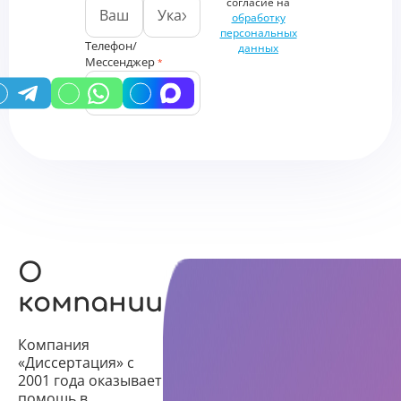
согласие на
обработку
персональных
Телефон/
данных
Мессенджер
*
У вас есть промокод?
О
компании
Компания
«Диссертация» с
2001 года оказывает
помощь в