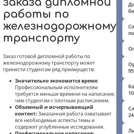
заказа дипломной
Д
бе
работы по
железнодорожному
С
п
транспорту
Оп
Заказ готовой дипломной работы по
железнодорожному транспорту может
Ор
принести студентам ряд преимуществ:
9
Значительно экономится время:
К
Профессиональным исполнителям
1
требуется меньше времени на написание,
чем студентам с плотным расписанием.
Объемный и исчерпывающий
С
контент:
Заказанная работа охватывает
24
все необходимые аспекты темы и
содержит углубленные исследования.
Л
Профессиональное написание: