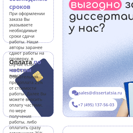
выгодно
з
сроков
диссерта
При оформлении
заказа Вы
указываете
у нас?
необходимые
сроки сдачи
работы. Наши
авторы заранее
сдают работы на
проверку, в
Оплата
по
случае если Вам
частям
необходимо
внести правки.
Обязательная
предоплата 25%
от стоимости
sales@dissertatsia.ru
работы. Далее Вы
можете вносить
+7 (495) 137-56-03
оплату частями,
по мере
получения
работы, либо
оплатить сразу