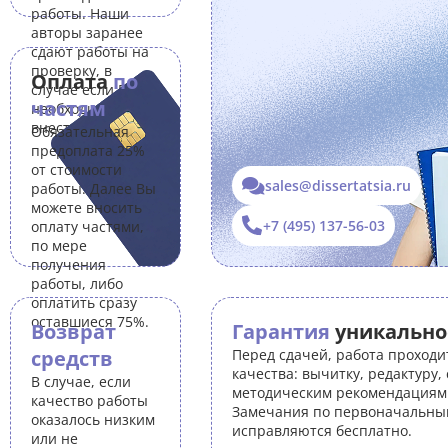
работы. Наши
авторы заранее
сдают работы на
проверку, в
Оплата
по
случае если Вам
частям
необходимо
внести правки.
Обязательная
предоплата 25%
от стоимости
sales@dissertatsia.ru
работы. Далее Вы
можете вносить
+7 (495) 137-56-03
оплату частями,
по мере
получения
работы, либо
оплатить сразу
оставшиеся 75%.
Возврат
Гарантия
уникально
средств
Перед сдачей, работа проходи
качества: вычитку, редактуру,
В случае, если
методическим рекомендациям 
качество работы
Замечания по первоначальны
оказалось низким
исправляются бесплатно.
или не