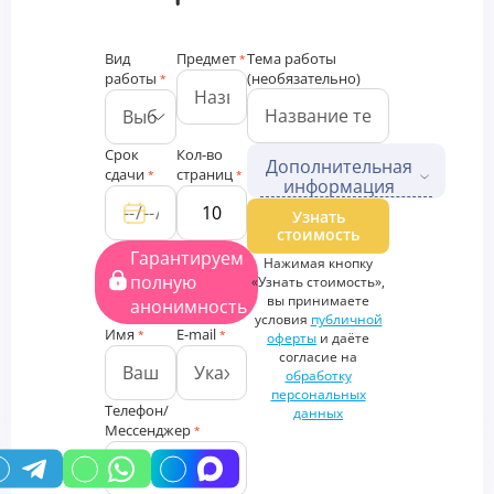
Вид
Предмет
Тема работы
*
работы
(необязательно)
*
Срок
Кол-во
Дополнительная
сдачи
страниц
*
*
информация
Дополнительные файлы
Узнать
стоимость
Загрузить
Гарантируем
Нажимая кнопку
файлы
полную
«Узнать стоимость»,
Дополнительная
вы принимаете
анонимность
информация
условия
публичной
Имя
E-mail
*
*
оферты
и даёте
согласие на
обработку
персональных
Телефон/
данных
Мессенджер
*