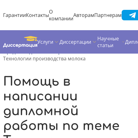
О
Гарантии
Контакты
Авторам
Партнерам
компании
Научные
Услуги
Диссертации
Дипл
Диссертация
Дипломная работа
статьи
Предметы дипломных работ
Технологии производства молока
Помощь в
написании
дипломной
работы по теме