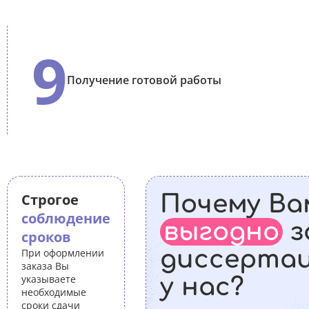
9
Получение готовой работы
Строгое
Почему Ва
соблюдение
выгодно
з
сроков
диссерта
При оформлении
заказа Вы
указываете
у нас?
необходимые
сроки сдачи