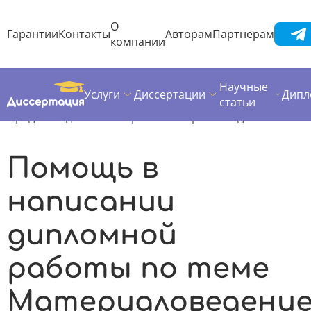
О
Гарантии
Контакты
Авторам
Партнерам
компании
Научные
Услуги
Диссертации
Дипл
Диссертация
Дипломная работа
статьи
Предметы дипломных работ
Материаловедение
Помощь в
написании
дипломной
работы по теме
Материаловедени