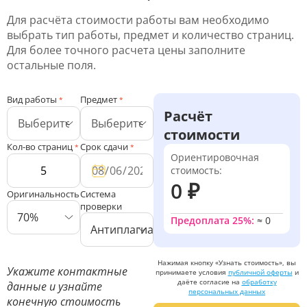
Для расчёта стоимости работы вам необходимо
выбрать тип работы, предмет и количество страниц.
Для более точного расчета цены заполните
остальные поля.
Вид работы
Предмет
*
*
Расчёт
стоимости
Кол-во страниц
Срок сдачи
*
*
Ориентировочная
стоимость:
0 ₽
Оригинальность
Система
проверки
70%
Предоплата 25%:
≈
0
Антиплагиат ВУЗ
Нажимая кнопку «Узнать стоимость», вы
Укажите контактные
принимаете условия
публичной оферты
и
даёте согласие на
обработку
данные и узнайте
персональных данных
конечную стоимость