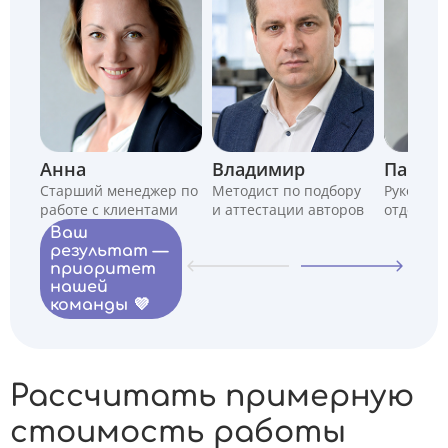
Анна
Владимир
Павел
Старший менеджер по
Методист по подбору
Руководи
работе с клиентами
и аттестации авторов
отдела
Ваш
результат —
приоритет
нашей
команды 💜
Рассчитать примерную
стоимость работы