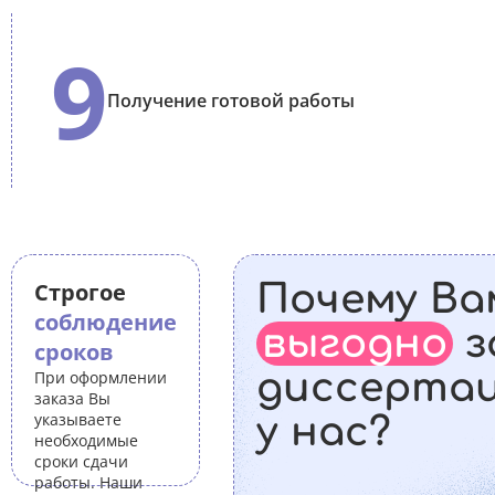
9
Получение готовой работы
Строгое
Почему Ва
соблюдение
выгодно
з
сроков
диссерта
При оформлении
заказа Вы
указываете
у нас?
необходимые
сроки сдачи
работы. Наши