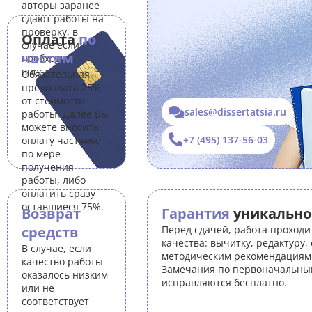
авторы заранее
сдают работы на
проверку, в
Оплата
по
случае если Вам
частям
необходимо
внести правки.
Обязательная
предоплата 25%
от стоимости
sales@dissertatsia.ru
работы. Далее Вы
можете вносить
+7 (495) 137-56-03
оплату частями,
по мере
получения
работы, либо
оплатить сразу
оставшиеся 75%.
Возврат
Гарантия
уникально
средств
Перед сдачей, работа проходи
качества: вычитку, редактуру,
В случае, если
методическим рекомендациям 
качество работы
Замечания по первоначальны
оказалось низким
исправляются бесплатно.
или не
соответствует