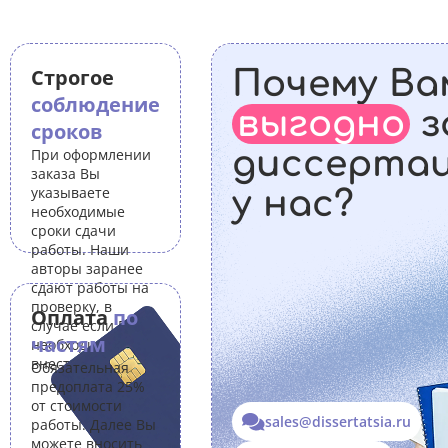
Строгое
Почему Ва
соблюдение
выгодно
з
сроков
диссерта
При оформлении
заказа Вы
указываете
у нас?
необходимые
сроки сдачи
работы. Наши
авторы заранее
сдают работы на
проверку, в
Оплата
по
случае если Вам
частям
необходимо
внести правки.
Обязательная
предоплата 25%
от стоимости
sales@dissertatsia.ru
работы. Далее Вы
можете вносить