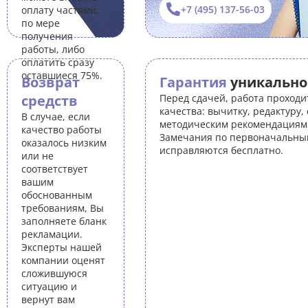
+7 (495) 137-56-03
оплату частями,
по мере
получения
работы, либо
оплатить сразу
оставшиеся 75%.
Возврат
Гарантия
уникально
средств
Перед сдачей, работа проходи
качества: вычитку, редактуру,
В случае, если
методическим рекомендациям 
качество работы
Замечания по первоначальны
оказалось низким
исправляются бесплатно.
или не
соответствует
вашим
обоснованным
требованиям, Вы
заполняете бланк
рекламации.
Эксперты нашей
компании оценят
сложившуюся
ситуацию и
вернут вам