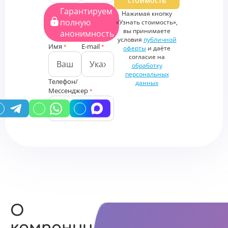
стоимость
Загрузить
Гарантируем
Нажимая кнопку
файлы
полную
«Узнать стоимость»,
Дополнительная
вы принимаете
анонимность
информация
условия
публичной
Имя
E-mail
*
*
оферты
и даёте
согласие на
обработку
персональных
Телефон/
данных
Мессенджер
*
У вас есть промокод?
О
компании