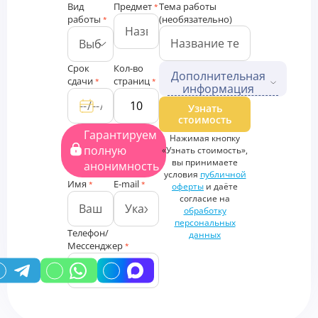
Вид
Предмет
Тема работы
*
работы
(необязательно)
*
Срок
Кол-во
Дополнительная
сдачи
страниц
*
*
информация
Дополнительные файлы
Узнать
стоимость
Загрузить
Гарантируем
Нажимая кнопку
файлы
полную
«Узнать стоимость»,
Дополнительная
вы принимаете
анонимность
информация
условия
публичной
Имя
E-mail
*
*
оферты
и даёте
согласие на
обработку
персональных
Телефон/
данных
Мессенджер
*
У вас есть промокод?