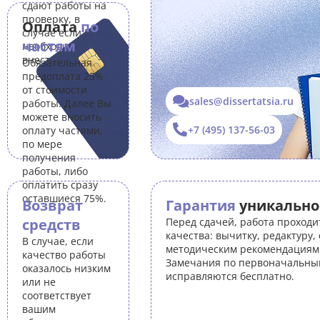
сдают работы на
проверку, в
Оплата
по
случае если Вам
частям
необходимо
внести правки.
Обязательная
предоплата 25%
от стоимости
sales@dissertatsia.ru
работы. Далее Вы
можете вносить
+7 (495) 137-56-03
оплату частями,
по мере
получения
работы, либо
оплатить сразу
оставшиеся 75%.
Возврат
Гарантия
уникально
средств
Перед сдачей, работа проходи
качества: вычитку, редактуру,
В случае, если
методическим рекомендациям 
качество работы
Замечания по первоначальны
оказалось низким
исправляются бесплатно.
или не
соответствует
вашим