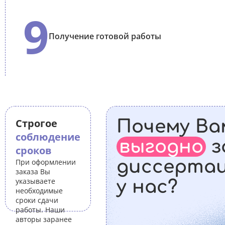
9
Получение готовой работы
Строгое
Почему Ва
соблюдение
выгодно
з
сроков
диссерта
При оформлении
заказа Вы
указываете
у нас?
необходимые
сроки сдачи
работы. Наши
авторы заранее