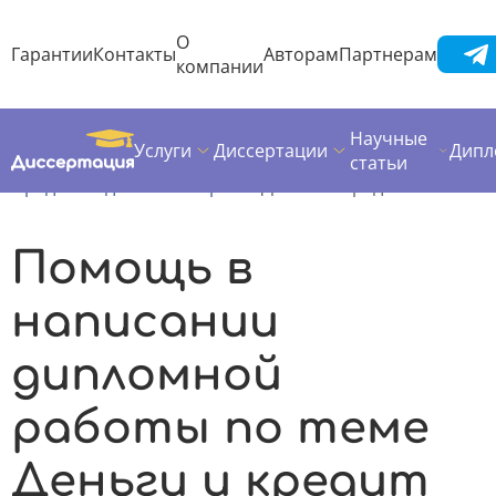
О
Гарантии
Контакты
Авторам
Партнерам
компании
Научные
Услуги
Диссертации
Дипл
Диссертация
Дипломная работа
статьи
Предметы дипломных работ
Деньги и кредит
Помощь в
написании
дипломной
работы по теме
Деньги и кредит