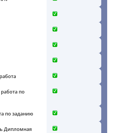
работа
 работа по
та по заданию
ть Дипломная