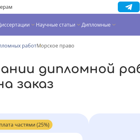
нерам
Диссертации
Научные статьи
Дипломные
пломных работ
Морское право
сании дипломной ра
на заказ
плата частями (25%)