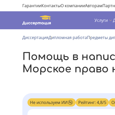
Гарантии
Контакты
О компании
Авторам
Парт
Услуги
Диссертация
Дипломная работа
Предметы ди
Помощь в напи
Морское право 
Не используем ИИ
Рейтинг: 4,8/5
О