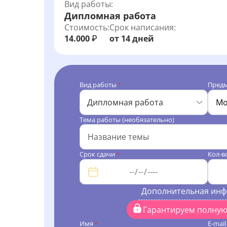
Вид работы:
Дипломная работа
Стоимость:
Срок написания:
14.000
от 14 дней
₽
Вид работы
Пред
*
Дипломная работа
Тема работы (необязательно)
Срок сдачи
Кол-в
*
Дополнительная ин
Гарантируем полну
Имя
E-mai
*