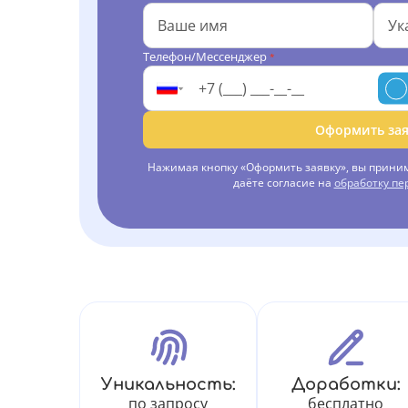
Телефон/Мессенджер
*
Оформить зая
Нажимая кнопку «Оформить заявку», вы прини
даёте согласие на
обработку п
Уникальность:
Доработки:
по запросу
бесплатно