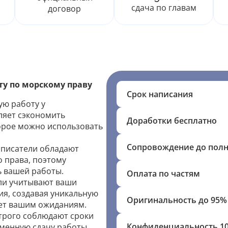
сдача по главам
договор
у по морскому праву
Срок написания
ую работу у
ляет сэкономить
Доработки бесплатно
орое можно использовать
Сопровождение до пол
писатели обладают
 права, поэтому
ь вашей работы.
Оплата по частям
и учитывают ваши
я, создавая уникальную
Оригинальность до 95%
ует вашим ожиданиям.
рого соблюдают сроки
Конфиденциальность 1
еменную сдачу работы.