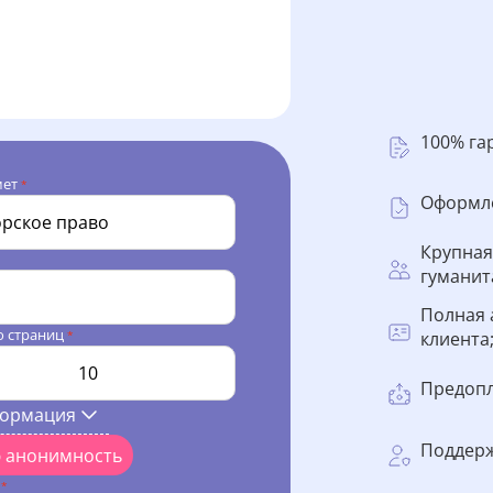
100% га
мет
*
Оформле
Крупная
гуманит
Полная 
о страниц
клиента
*
Предопл
формация
Поддерж
ю анонимность
l
*