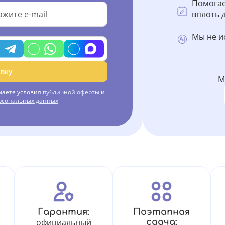
Помогае
вплоть д
Мы не и
вку
М
маете условия
публичной оферты
и
ерсональных данных
Гарантия:
Поэтапная
официальный
сдача: