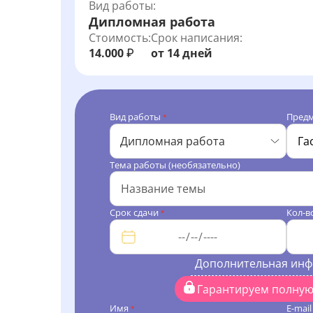
Вид работы:
Дипломная работа
Стоимость:
Срок написания:
14.000
от 14 дней
₽
Вид работы
Пред
*
Дипломная работа
Тема работы (необязательно)
Срок сдачи
Кол-в
*
Дополнительная ин
Гарантируем полну
Имя
E-mai
*