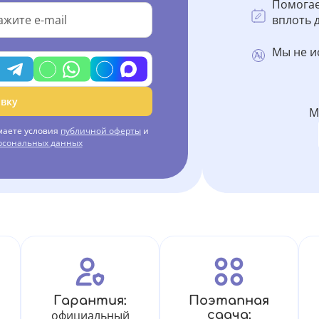
Помогае
вплоть д
Мы не и
вку
М
маете условия
публичной оферты
и
ерсональных данных
Гарантия:
Поэтапная
официальный
сдача: