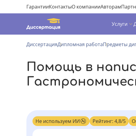
Гарантии
Контакты
О компании
Авторам
Парт
Услуги
Диссертация
Дипломная работа
Предметы ди
Помощь в напи
Гастрономическ
Не используем ИИ
Рейтинг: 4,8/5
О