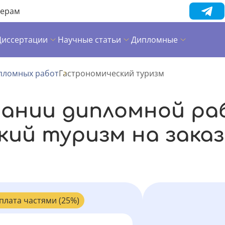
нерам
Диссертации
Научные статьи
Дипломные
пломных работ
Гастрономический туризм
сании дипломной ра
ий туризм на заказ
плата частями (25%)