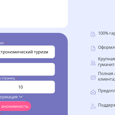
100% га
мет
*
Оформле
Крупная
гуманит
Полная 
о страниц
клиента
*
Предопл
формация
Поддерж
ю анонимность
l
*