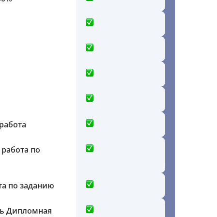
работа
 работа по
та по заданию
ть Дипломная