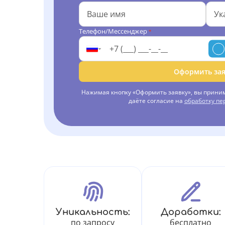
Телефон/Мессенджер
*
Оформить зая
Нажимая кнопку «Оформить заявку», вы прини
даёте согласие на
обработку п
Уникальность:
Доработки:
по запросу
бесплатно