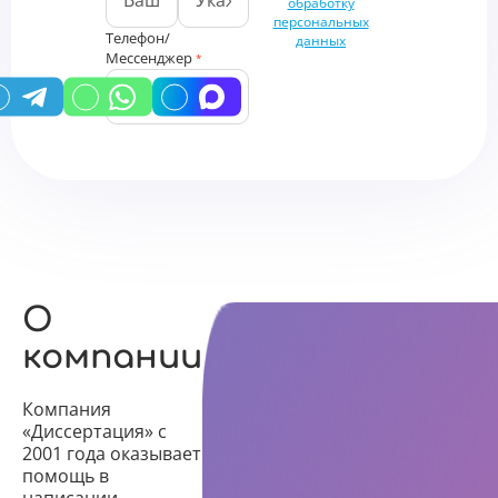
обработку
персональных
Телефон/
данных
Мессенджер
*
У вас есть промокод?
О
компании
Компания
«Диссертация» с
2001 года оказывает
помощь в