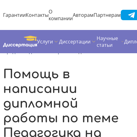
О
Гарантии
Контакты
Авторам
Партнерам
компании
Научные
Услуги
Диссертации
Дипл
Диссертация
Дипломная работа
статьи
Предметы дипломных работ
Педагогика
Помощь в
написании
дипломной
работы по теме
Педагогика на