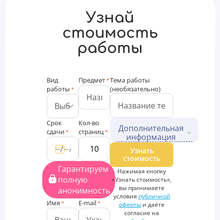
Узнай
стоимость
работы
Вид
Предмет
Тема работы
*
работы
(необязательно)
*
Срок
Кол-во
Дополнительная
сдачи
страниц
*
*
информация
Дополнительные файлы
Узнать
стоимость
Загрузить
Гарантируем
Нажимая кнопку
файлы
полную
«Узнать стоимость»,
Дополнительная
вы принимаете
анонимность
информация
условия
публичной
Имя
E-mail
*
*
оферты
и даёте
согласие на