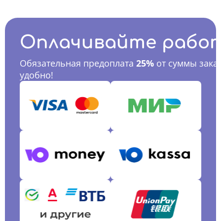
Оплачивайте рабо
Обязательная предоплата
25%
от суммы заказ
удобно!