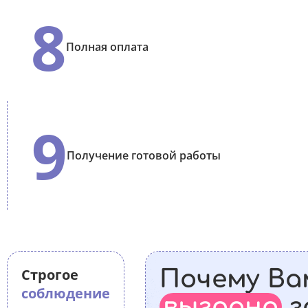
8
Полная оплата
9
Получение готовой работы
Строгое
Почему Ва
соблюдение
выгодно
з