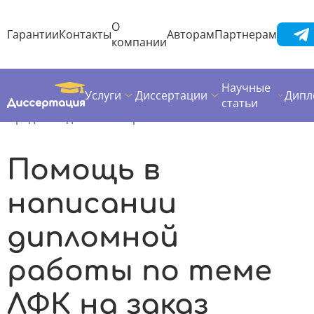
О
Гарантии
Контакты
Авторам
Партнерам
компании
Научные
Услуги
Диссертации
Дипл
Диссертация
Дипломная работа
статьи
Предметы дипломных работ
ЛФК
Помощь в
написании
дипломной
работы по теме
ЛФК на заказ