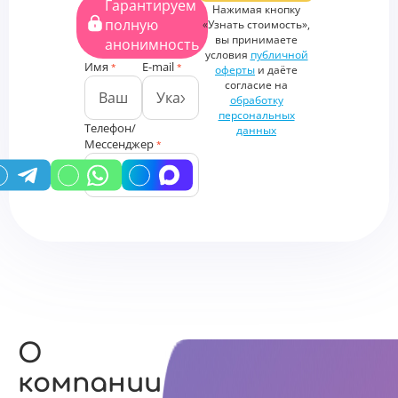
Гарантируем
Нажимая кнопку
файлы
полную
«Узнать стоимость»,
Дополнительная
вы принимаете
анонимность
информация
условия
публичной
Имя
E-mail
*
*
оферты
и даёте
согласие на
обработку
персональных
Телефон/
данных
Мессенджер
*
У вас есть промокод?
О
компании