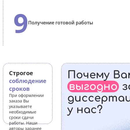
9
Получение готовой работы
Строгое
Почему Ва
соблюдение
выгодно
з
сроков
диссерта
При оформлении
заказа Вы
указываете
у нас?
необходимые
сроки сдачи
работы. Наши
авторы заранее