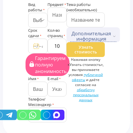
Вид
Предмет
Тема работы
*
работы
(необязательно)
*
Срок
Кол-во
Дополнительная
сдачи
страниц
*
*
информация
Дополнительные файлы
Узнать
стоимость
Загрузить
Гарантируем
Нажимая кнопку
файлы
полную
«Узнать стоимость»,
Дополнительная
вы принимаете
анонимность
информация
условия
публичной
Имя
E-mail
*
*
оферты
и даёте
согласие на
обработку
персональных
Телефон/
данных
Мессенджер
*
У вас есть промокод?