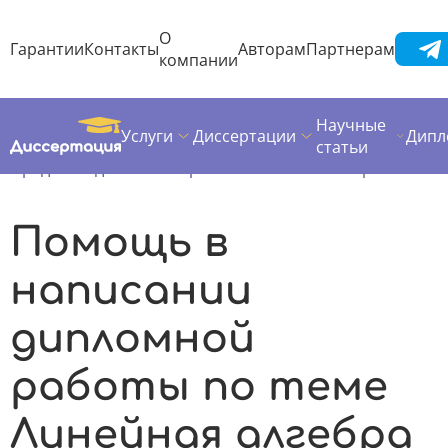
О
Гарантии
Контакты
Авторам
Партнерам
компании
Научные
Услуги
Диссертации
Дипл
Диссертация
Дипломная работа
статьи
Предметы дипломных работ
Линейная алгебра
Помощь в
написании
дипломной
работы по теме
Линейная алгебра