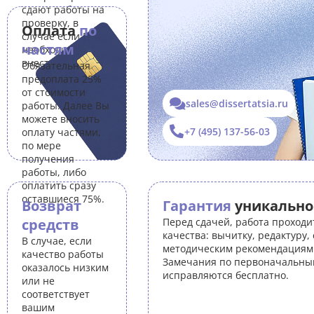
сдают работы на
проверку, в
Оплата
по
случае если Вам
частям
необходимо
внести правки.
Обязательная
предоплата 25%
от стоимости
sales@dissertatsia.ru
работы. Далее Вы
можете вносить
+7 (495) 137-56-03
оплату частями,
по мере
получения
работы, либо
оплатить сразу
оставшиеся 75%.
Возврат
Гарантия
уникально
средств
Перед сдачей, работа проходи
качества: вычитку, редактуру,
В случае, если
методическим рекомендациям 
качество работы
Замечания по первоначальны
оказалось низким
исправляются бесплатно.
или не
соответствует
вашим