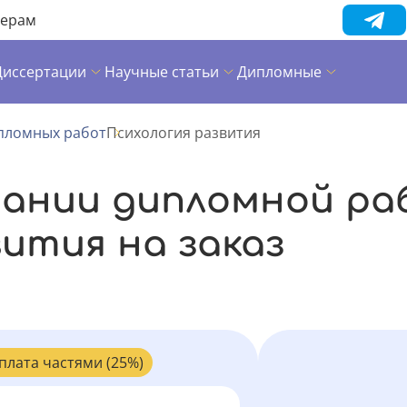
нерам
Диссертации
Научные статьи
Дипломные
пломных работ
Психология развития
сании дипломной ра
вития на заказ
плата частями (25%)