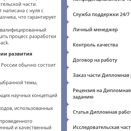
тельской части.
 написана с нуля с
Служба поддержки 24/7
азчика, что гарантирует
Личный менеджер
валифицированный
ать процесс разработки
ack.
Контроль качества
гии развития
Договор на работу
 России обычно состоит
Заказ части Дипломная 
выбранной темы,
.
Рецензия на Дипломная
ющих научных концепций
заданию
ходов, использованных
Статья Дипломная рабо
 проведенного
Исследовательская час
венный и качественный