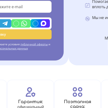
Помогае
вплоть д
Мы не и
вку
М
маете условия
публичной оферты
и
ерсональных данных
Гарантия:
Поэтапная
официальный
сдача: