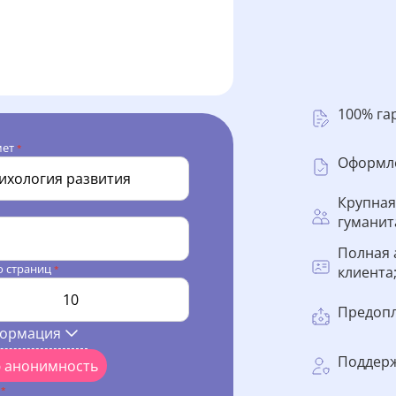
100% га
мет
*
Оформле
Крупная
гуманит
Полная 
о страниц
клиента
*
Предопл
формация
Поддерж
ю анонимность
l
*