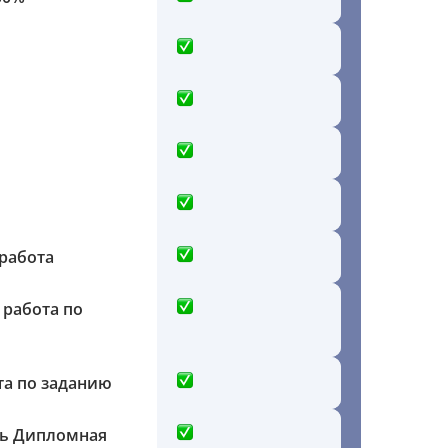
работа
 работа по
та по заданию
ть Дипломная