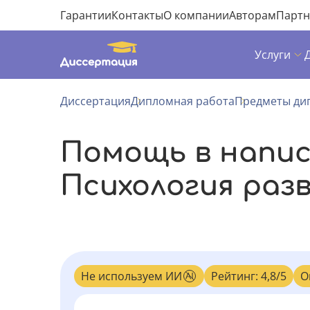
Гарантии
Контакты
О компании
Авторам
Парт
Услуги
Диссертация
Дипломная работа
Предметы ди
Помощь в напи
Психология раз
Не используем ИИ
Рейтинг: 4,8/5
О