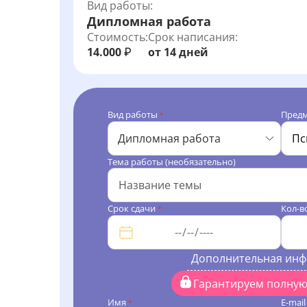
Вид работы:
Дипломная работа
Стоимость:
Срок написания:
14.000
от 14 дней
₽
Вид работы
Пред
*
Дипломная работа
Тема работы (необязательно)
Срок сдачи
Кол-в
*
Дополнительная ин
Гарантируем полну
Имя
E-mai
*