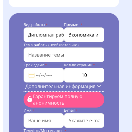
Вид работы
Предмет
*
*
Дипломная работа
Тема работы (необязательно)
Срок сдачи
Кол-во страниц
*
*
Дополнительная информация
Гарантируем полную
анонимность
Имя
E-mail
*
*
Телефон/Мессенджер
*