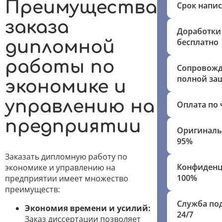
Преимущества
Срок напи
заказа
Доработки
бесплатно
дипломной
работы по
Сопровожд
полной за
экономике и
управлению на
Оплата по 
предприятии
Оригиналь
95%
Заказать дипломную работу по
Конфиденц
экономике и управлению на
100%
предприятии имеет множество
преимуществ:
Служба по
Экономия времени и усилий:
24/7
Заказ диссертации позволяет