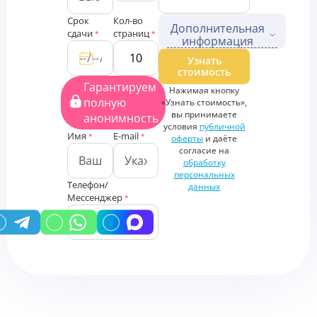
Срок
Кол-во
Дополнительная
сдачи
страниц
*
*
информация
Дополнительные файлы
Узнать
стоимость
Загрузить
Гарантируем
Нажимая кнопку
файлы
полную
«Узнать стоимость»,
Дополнительная
вы принимаете
анонимность
информация
условия
публичной
Имя
E-mail
*
*
оферты
и даёте
согласие на
обработку
персональных
Телефон/
данных
Мессенджер
*
У вас есть промокод?