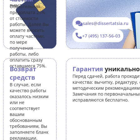
внести правки.
Обязательная
предоплата 25%
от стоимости
sales@dissertatsia.ru
работы. Далее Вы
можете вносить
+7 (495) 137-56-03
оплату частями,
по мере
получения
работы, либо
оплатить сразу
оставшиеся 75%.
Возврат
Гарантия
уникально
средств
Перед сдачей, работа проходи
качества: вычитку, редактуру,
В случае, если
методическим рекомендациям 
качество работы
Замечания по первоначальны
оказалось низким
исправляются бесплатно.
или не
соответствует
вашим
обоснованным
требованиям, Вы
заполняете бланк
рекламации.