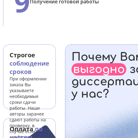
9
Получение готовой работы
Строгое
Почему Ва
соблюдение
выгодно
з
сроков
диссерта
При оформлении
заказа Вы
указываете
у нас?
необходимые
сроки сдачи
работы. Наши
авторы заранее
сдают работы на
проверку, в
Оплата
по
случае если Вам
частям
необходимо