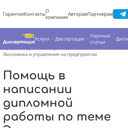
О
Гарантии
Контакты
Авторам
Партнерам
компании
Научные
Услуги
Диссертации
Дипл
Диссертация
Дипломная работа
статьи
Предметы дипломных работ
Экономика и управление на предприятии
Помощь в
написании
дипломной
работы по теме